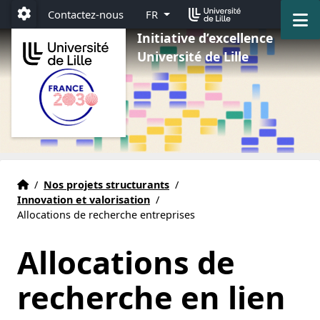
Aller au menu
Aller au contenu
Aller au pied de page
M
Contactez-nous
FR
Paramétrage
Initiative d’excellence
Université de Lille
Accueil
Accueil
/
Nos projets structurants
/
Innovation et valorisation
/
Allocations de recherche entreprises
Allocations de
recherche en lien