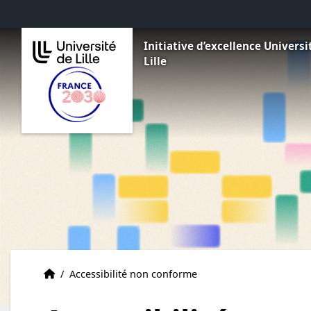
Aller au menu
Aller au contenu
Aller au pied de page
Initiative d’excellence Universi
Lille
Accueil
Accueil
/
Accessibilité non conforme